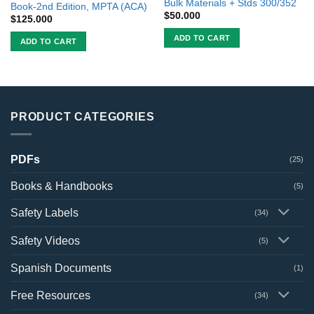
Bulk Materials + Stds 300/352
Book-2nd Edition, MPTA (ACA)
$
50.000
$
125.000
ADD TO CART
ADD TO CART
PRODUCT CATEGORIES
PDFs
(25)
Books & Handbooks
(5)
Safety Labels
(34)
Safety Videos
(5)
Spanish Documents
(1)
Free Resources
(34)